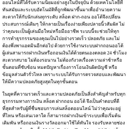
ออนไลน์ที่ได้รับความนิยมอย่างสูงในปัจจุบัน ด้วยเทคโนโลยีที่
ทันสมัยและระบบอัตโนมัติที่ถูกพัฒนาขึ้นมาเพื่ออำนวยความ
สะดวกให้กับนักเล่นทุกระดับ สล็อต ฝาก-ถอน ออโต้จึงเปลี่ยน
ประสบการณ์เดิมๆ ให้กลายเป็นเรื่องง่ายเพียงปลายนิ้วสัมผัส ไม่
ว่าคุณจะเป็นผู้เล่นมือใหม่หรือมืออาชีพ ระบบนี้จะช่วยให้ทุก
การทำธุรกรรมของคุณเป็นไปอย่างรวดเร็ว ปลอดภัย และไม่
ต้องพึ่งพาแอดมินอีกต่อไป ด้วยการใช้งานระบบฝากถอนออโต้
ผู้เล่นสามารถฝากเงินหรือถอนเงินได้ด้วยตนเองตลอด 24 ชั่วโมง
สะดวกสบาย ไม่ต้องรอนาน ไม่ต้องกังวลเรื่องความล่าช้าหรือ
ขั้นตอนที่ซับซ้อน หมดปัญหาเรื่องการโอนเงินผิดบัญชี หรือ
ข้อมูลส่วนตัวรั่วไหล เพราะระบบได้รับการตรวจสอบและพัฒนา
ให้มีความปลอดภัยสูงสุดในทุกขั้นตอน
ในยุคที่ความรวดเร็วและความปลอดภัยเป็นสิ่งสำคัญสำหรับทุก
ธุรกรรมทางการเงิน สล็อต ฝากถอน ออโต้ จึงเป็นคำตอบที่ดี
ที่สุดสำหรับผู้ที่ชื่นชอบการเล่นสล็อตออนไลน์ ไม่ว่าคุณจะอยู่
ที่ไหน หรือเล่นเวลาใด ก็สามารถฝากเงินเข้าระบบเพื่อเริ่มต้น
เดิมพัน หรือถอนเงินรางวัลออกมาใช้ได้ทันใจ รองรับหลายช่อง