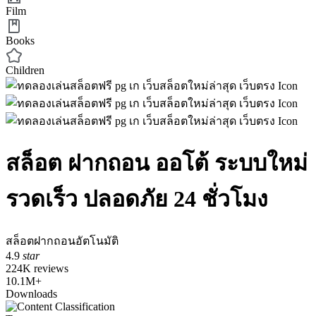
Film
Books
Children
สล็อต ฝากถอน ออโต้ ระบบใหม่
รวดเร็ว ปลอดภัย 24 ชั่วโมง
สล็อตฝากถอนอัตโนมัติ
4.9
star
224K reviews
10.1M+
Downloads