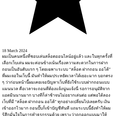
18 March 2024
ผมเป็นคนหนึ่งที่ชอบเล่นสล็อตออนไลน์อยู่แล้ว และในทุกครั้งที่
เลือกเว็บเล่น ผมจะค่อนข้างเน้นเรื่องความสะดวกในการฝาก
ถอนเป็นอันดับแรก ๆ โดยเฉพาะระบบ “สล็อต ฝากถอน ออโต้”
ที่ผมเจอในเว็บนี้ มันทำให้ผมประหยัดเวลาได้เยอะมาก บอกตรง
ๆ ว่าก่อนหน้านี้ผมเคยเจอปัญหาเว็บที่ยังใช้ระบบฝากถอนแบบ
แมนนวล คือเวลาจะถอนทีต้องแจ้งนู่นแจ้งนี่ รอการอนุมัติจาก
แอดมินนานมาก บางทีก็ล่าช้าจนไม่อยากเล่นต่อ แต่พอได้ลอง
เว็บที่มี “สล็อต ฝากถอน ออโต้” ทุกอย่างเปลี่ยนไปเลยครับ เงิน
เข้าออกไวมาก ถอนปั๊บก็เข้าบัญชีทันที แถมระบบนี้ยังทำให้ผม
รู้สึกมั่นใจในการทำธุรกรรมด้วย เพราะว่าถูกออกแบบมาให้