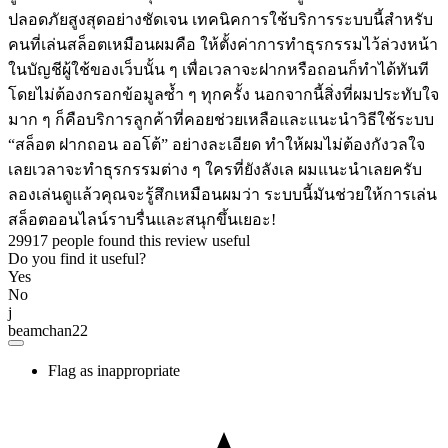
ปลอดภัยสูงสุดอย่างชัดเจน เทคนิคการใช้บริการระบบนี้สำหรับ
คนที่เล่นสล็อตเหมือนผมคือ ให้ตั้งค่าการทำธุรกรรมไว้ล่วงหน้า
ในบัญชีผู้ใช้ของเว็บนั้น ๆ เพื่อเวลาจะฝากหรือถอนก็ทำได้ทันที
โดยไม่ต้องกรอกข้อมูลซ้ำ ๆ ทุกครั้ง นอกจากนี้สิ่งที่ผมประทับใจ
มาก ๆ ก็คือบริการลูกค้าที่คอยช่วยเหลือและแนะนำวิธีใช้ระบบ
“สล็อต ฝากถอน ออโต้” อย่างละเอียด ทำให้ผมไม่ต้องกังวลใจ
เลยเวลาจะทำธุรกรรมต่าง ๆ ใครที่ยังลังเล ผมแนะนำเลยครับ
ลองเล่นดูแล้วคุณจะรู้สึกเหมือนผมว่า ระบบนี้มันช่วยให้การเล่น
สล็อตออนไลน์ราบรื่นและสนุกขึ้นเยอะ!
29917 people found this review useful
Do you find it useful?
Yes
No
j
beamchan22
Flag as inappropriate